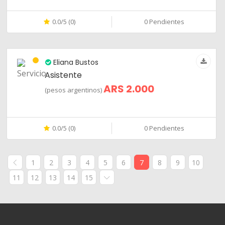
0.0/5 (0)
0 Pendientes
Eliana Bustos
Asistente
ARS 2.000
(pesos argentinos)
0.0/5 (0)
0 Pendientes
1
2
3
4
5
6
7
8
9
10
11
12
13
14
15