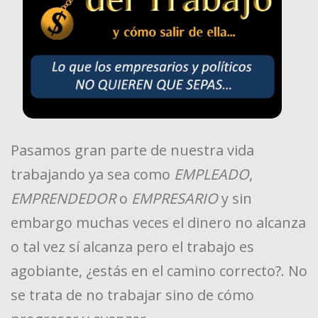
Pasamos gran parte de nuestra vida
trabajando ya sea como
EMPLEADO
,
EMPRENDEDOR
o
EMPRESARIO
y sin
embargo muchas veces el dinero no alcanza
o tal vez sí alcanza pero el trabajo es
agobiante, ¿estás en el camino correcto?. No
se trata de no trabajar sino de cómo