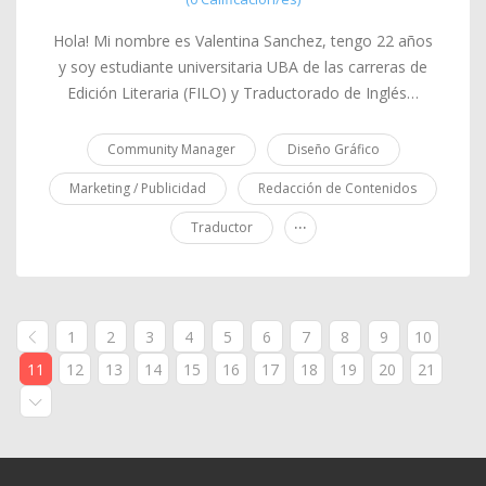
Hola! Mi nombre es Valentina Sanchez, tengo 22 años
y soy estudiante universitaria UBA de las carreras de
Edición Literaria (FILO) y Traductorado de Inglés…
Community Manager
Diseño Gráfico
Marketing / Publicidad
Redacción de Contenidos
...
Traductor
1
2
3
4
5
6
7
8
9
10
11
12
13
14
15
16
17
18
19
20
21