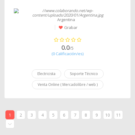
Argentina
Grabar
0.0
/5
(0 Calificación/es)
Electricista
Soporte Técnico
Venta Online ( Mercadolibre / web )
1
2
3
4
5
6
7
8
9
10
11