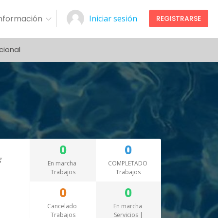
Información
Iniciar sesión
REGISTRARSE
cional
0
0
En marcha
COMPLETADO
Trabajos
Trabajos
0
0
Cancelado
En marcha
Trabajos
Servicios |