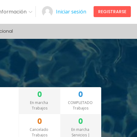
Información
Iniciar sesión
REGISTRARSE
cional
0
0
En marcha
COMPLETADO
Trabajos
Trabajos
0
0
Cancelado
En marcha
Trabajos
Servicios |