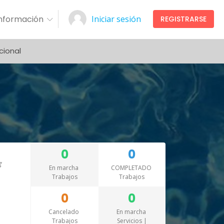
Información
Iniciar sesión
REGISTRARSE
cional
0
0
En marcha
COMPLETADO
Trabajos
Trabajos
0
0
Cancelado
En marcha
Trabajos
Servicios |