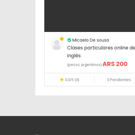
Micaela De sousa
Clases particulares online d
inglés
ARS 200
(pesos argentinos)
0.0/5 (0)
0 Pendientes