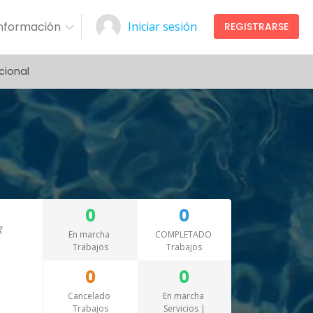
Información
Iniciar sesión
REGISTRARSE
cional
0
0
En marcha
COMPLETADO
Trabajos
Trabajos
0
0
Cancelado
En marcha
Trabajos
Servicios |