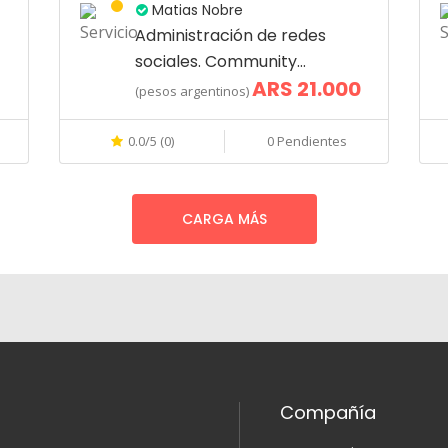
Matias Nobre
Administración de redes
sociales. Community
ARS 21.000
manager.
(pesos argentinos)
0.0/5 (0)
0 Pendientes
CARGA MÁS
Compañía