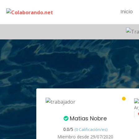
Inicio
Ar
Matias Nobre
0.0/
5
(0 Calificación/es)
Miembro desde 29/07/2020