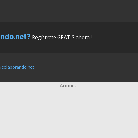
ndo.net?
Regístrate GRATIS ahora !
@colaborando.net
Anuncio