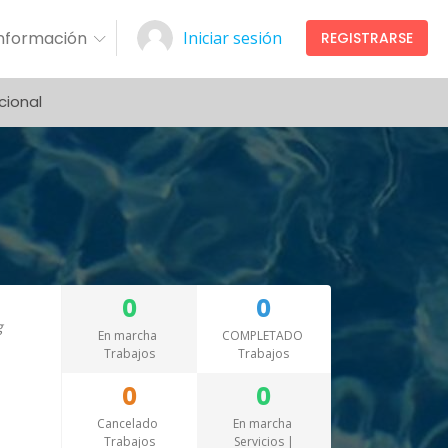
Información
Iniciar sesión
REGISTRARSE
cional
0
0
En marcha
COMPLETADO
Trabajos
Trabajos
0
0
Cancelado
En marcha
Trabajos
Servicios |