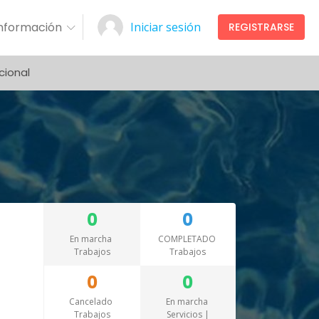
Información
Iniciar sesión
REGISTRARSE
cional
0
0
En marcha
COMPLETADO
Trabajos
Trabajos
0
0
Cancelado
En marcha
Trabajos
Servicios |