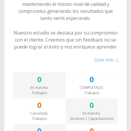
manteniendo el mismo nivel de calidad y
compromiso generando los resultados que
tanto venís esperando.
Nuestro estudio se destaca por su compromiso
con el cliente. Creemos que sin feedback no se
puede lograr el éxito y nos enriquece aprender
cada día de las personas con las que
[Leer más...]
trabajamos.
?Dale a tu #marca la visibilidad que necesita y
0
0
que se merece.
En marcha
COMPLETADO
Agenda abierta para nuevos proyectos 2020,
Trabajos
Trabajos
¿vas a seguir estancado o vas a enfocarte y
conseguir tus objetivos?
0
0
.
Cancelado
En marcha
¡Te Ayudo a conseguirlo!??
Trabajos
Servicios | Capacitaciones