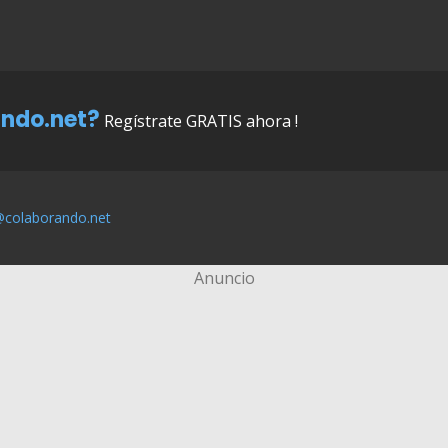
ndo.net?
Regístrate GRATIS ahora !
@colaborando.net
Anuncio