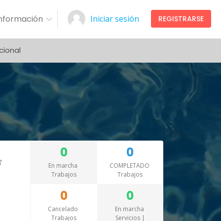
Información
Iniciar sesión
REGISTRARSE
cional
0
0
En marcha
COMPLETADO
Trabajos
Trabajos
0
0
Cancelado
En marcha
Trabajos
Servicios |