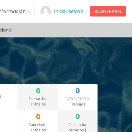
Información
Iniciar sesión
REGISTRARSE
cional
0
0
En marcha
COMPLETADO
Trabajos
Trabajos
0
0
Cancelado
En marcha
Trabajos
Servicios |