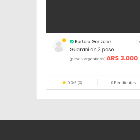
Bartola González
Guarani en 3 paso
ARS 3.000
(pesos argentinos)
0.0/5 (0)
0 Pendientes