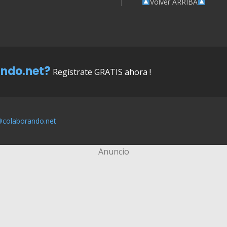
Volver ARRIBA
ndo.net?
Regístrate GRATIS ahora !
@colaborando.net
Anuncio