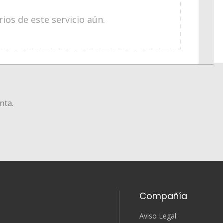
os de este servicio aún.
nta.
Compañía
Aviso Legal