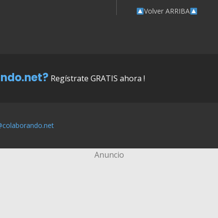
Volver ARRIBA
ndo.net?
Regístrate GRATIS ahora !
@colaborando.net
Anuncio