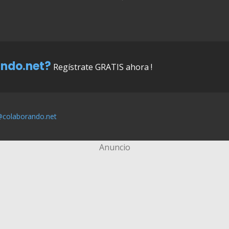
ndo.net?
Regístrate GRATIS ahora !
@colaborando.net
Anuncio