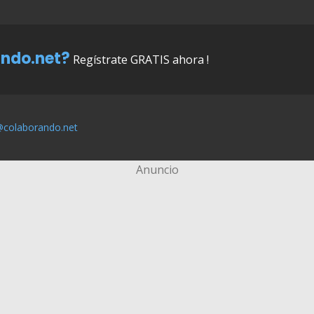
ndo.net?
Regístrate GRATIS ahora !
@colaborando.net
Anuncio