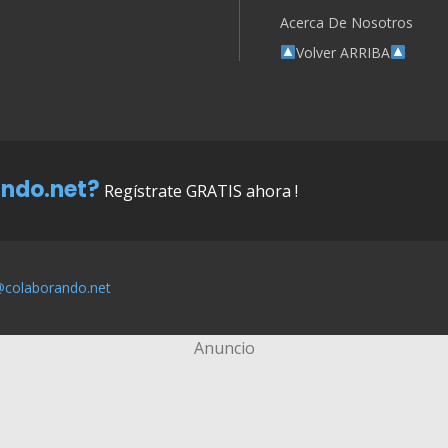
Acerca De Nosotros
Volver ARRIBA
ndo.net?
Regístrate GRATIS ahora !
@colaborando.net
Anuncio