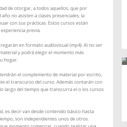
idad de otorgar, a todos aquellos, que por
 año no asisten a clases presenciales; la
inuar con sus prácticas. Estos cursos están
 experiencia previa.
tregarán en formato audiovisual (mp4). Al no ser
l material y podrá elegir el momento más
su hogar.
 tendrán el complemento de material por escrito,
e el transcurso del curso. Además contarán con
 largo del tiempo que transcurra el o los cursos
l, es decir van desde contenido básico hasta
tiempo, son independientes unos de otros.
en que momento comenzar, cuando realizar una