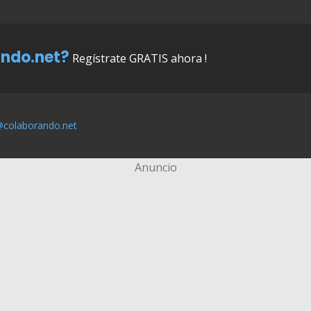
ndo.net?
Regístrate GRATIS ahora !
@colaborando.net
Anuncio