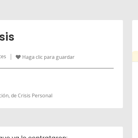
sis
tes
Haga clic para guardar
ón, de Crisis Personal
que ya lo contrataron: