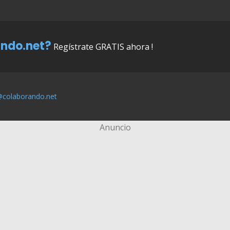
ndo.net?
Regístrate GRATIS ahora !
@colaborando.net
Anuncio