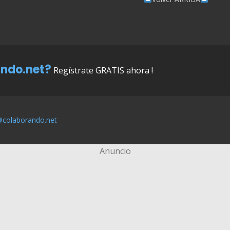
ndo.net?
Regístrate GRATIS ahora !
@colaborando.net
Anuncio