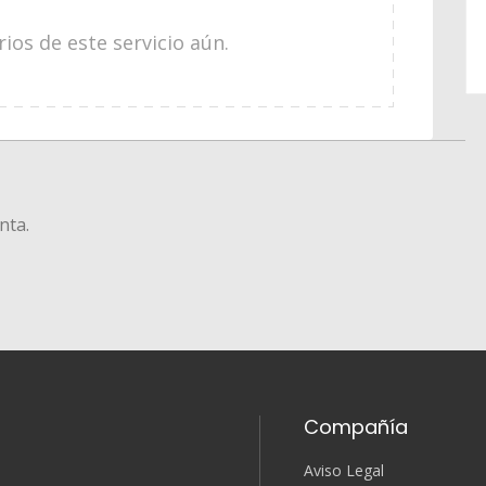
os de este servicio aún.
nta.
Compañía
Aviso Legal