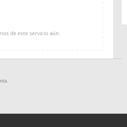
os de este servicio aún.
nta.