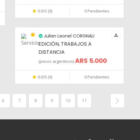
0.0/5 (0)
0 Pendientes
Julian Leonel CORGNALI
EDICIÓN, TRABAJOS A
DISTANCIA
ARS 5.000
(pesos argentinos)
0.0/5 (0)
0 Pendientes
6
7
8
9
10
11