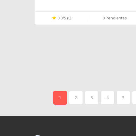
0.0/5 (0)
0 Pendientes
1
2
3
4
5