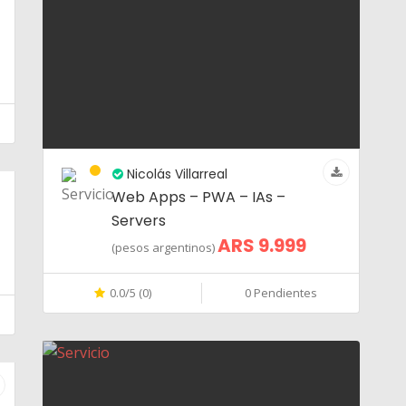
Nicolás Villarreal
Web Apps – PWA – IAs –
Servers
ARS 9.999
(pesos argentinos)
0.0/5 (0)
0 Pendientes