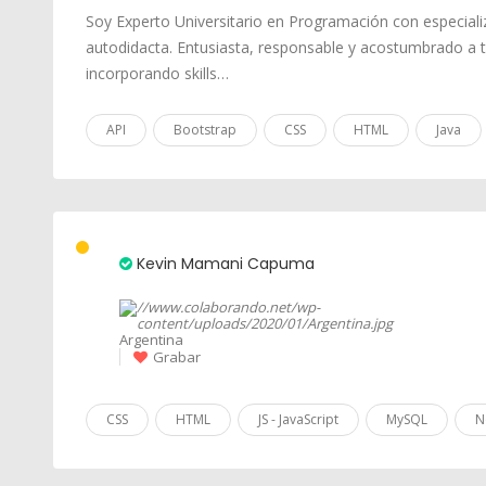
Soy Experto Universitario en Programación con especial
autodidacta. Entusiasta, responsable y acostumbrado a 
incorporando skills…
API
Bootstrap
CSS
HTML
Java
Kevin Mamani Capuma
Argentina
Grabar
CSS
HTML
JS - JavaScript
MySQL
N