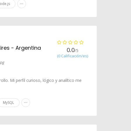
...
ode.js
res - Argentina
0.0
/5
(0 Calificación/es)
lo. Mi perfil curioso, lógico y analítico me
...
MySQL