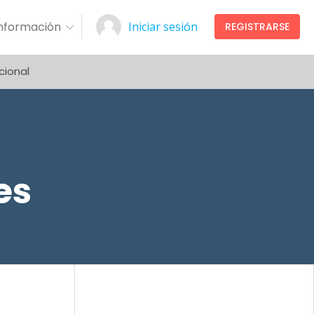
Información
Iniciar sesión
REGISTRARSE
cional
es