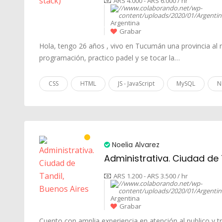
ARS 4.000 - ARS 6.000 / hr
Argentina
Grabar
Hola, tengo 26 años , vivo en Tucumán una provincia al
programación, practico padel y se tocar la…
CSS
HTML
JS - JavaScript
MySQL
N
Noelia Alvarez
Administrativa. Ciudad de 
ARS 1.200 - ARS 3.500 / hr
Argentina
Grabar
Cuento con amplia experiencia en atención al publico y tr