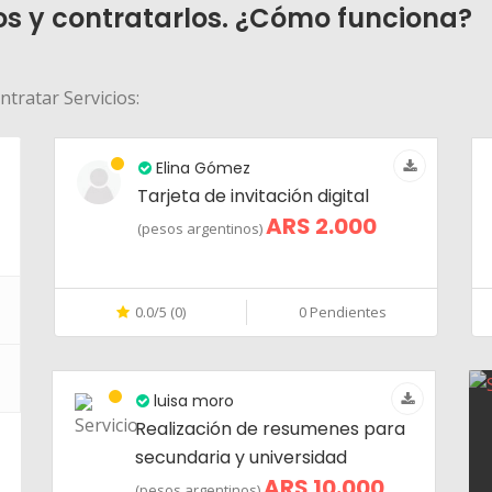
os y contratarlos. ¿Cómo funciona?
tratar Servicios:
Elina Gómez
Tarjeta de invitación digital
ARS 2.000
(pesos argentinos)
0.0/5 (0)
0 Pendientes
luisa moro
Realización de resumenes para
secundaria y universidad
ARS 10.000
(pesos argentinos)