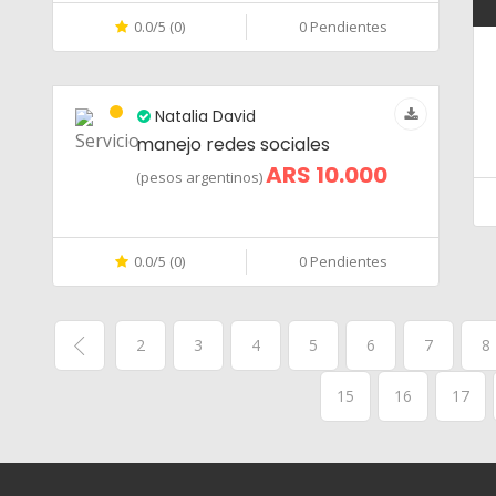
0.0/5 (0)
0 Pendientes
Natalia David
manejo redes sociales
ARS 10.000
(pesos argentinos)
0.0/5 (0)
0 Pendientes
2
3
4
5
6
7
8
15
16
17