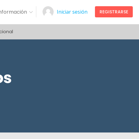
Información
Iniciar sesión
REGISTRARSE
cional
os