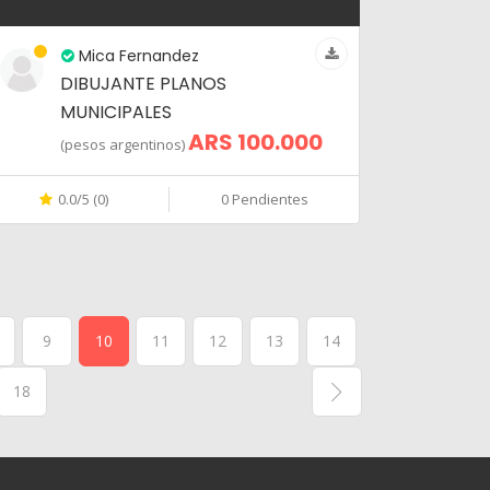
Mica Fernandez
DIBUJANTE PLANOS
MUNICIPALES
ARS 100.000
(pesos argentinos)
0.0/5 (0)
0 Pendientes
9
10
11
12
13
14
18