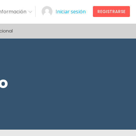
Información
Iniciar sesión
REGISTRARSE
cional
jo