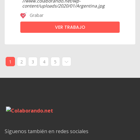
Grabar
VER TRABAJO
1
2
3
4
5
Síguenos también en redes sociales