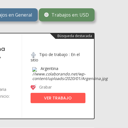
jos en General
Trabajos en: USD
Búsqueda destacada
na
Tipo de trabajo : En el
,
sitio
Argentina
Grabar
aria
nicio:
VER TRABAJO