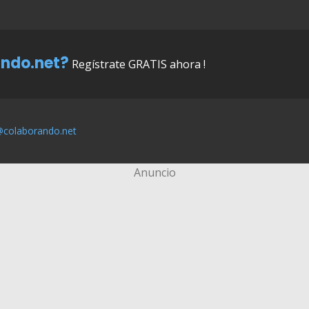
ndo.net?
Regístrate GRATIS ahora !
@colaborando.net
Anuncio