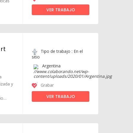
ticas
VER TRABAJO
rt
Tipo de trabajo : En el
sitio
Argentina
a
izada y
Grabar
VER TRABAJO
cio…