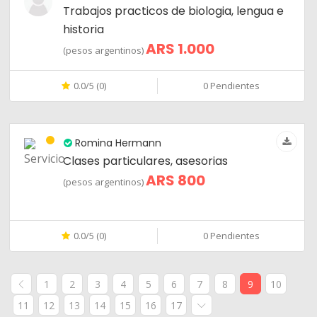
Trabajos practicos de biologia, lengua e
historia
ARS 1.000
(pesos argentinos)
0.0/5 (0)
0 Pendientes
Romina Hermann
Clases particulares, asesorias
ARS 800
(pesos argentinos)
0.0/5 (0)
0 Pendientes
1
2
3
4
5
6
7
8
9
10
11
12
13
14
15
16
17